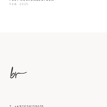
FEB. 2025
T:
+4915156139035